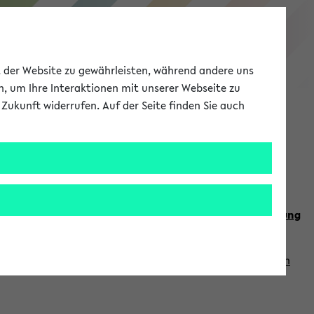
eKVV
ät der Website zu gewährleisten, während andere uns
h, um Ihre Interaktionen mit unserer Webseite zu
Zukunft widerrufen. Auf der Seite finden Sie auch
Meine Uni
EN
ANMELDEN
n Sie auch die weiteren Termine im
Kalender der Lehrplanung
Vorlesungszeiten zuzugreifen (nähere Informationen
finden