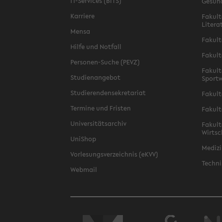
IT-Services (BITS)
Gesun
Karriere
Fakult
Litera
Mensa
Fakult
Hilfe und Notfall
Fakult
Personen-Suche (PEVZ)
Fakult
Studienangebot
Sportw
Studierendensekretariat
Fakult
Termine und Fristen
Fakult
Universitätsarchiv
Fakult
Wirtsc
UniShop
Medizi
Vorlesungsverzeichnis (eKVV)
Techni
Webmail