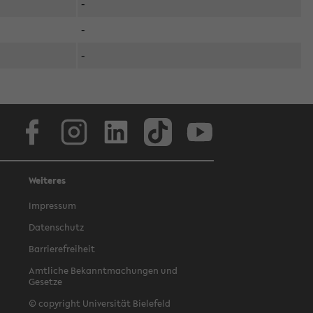
-
-
-
Facebook
Instagram
LinkedIn
TikTok
Youtube
Weiteres
Impressum
Datenschutz
Barrierefreiheit
Amtliche Bekanntmachungen und
Gesetze
© copyright Universität Bielefeld