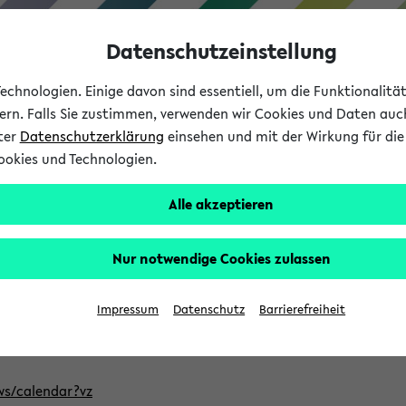
Datenschutzeinstellung
chnologien. Einige davon sind essentiell, um die Funktionalit
sern. Falls Sie zustimmen, verwenden wir Cookies und Daten auc
nter
Datenschutzerklärung
einsehen und mit der Wirkung für die 
ookies und Technologien.
Studium
Lehre
International
Alle akzeptieren
ntlichten Semester im eKVV
Nur notwendige Cookies zulassen
, welches Sie für Ihre Sitzung auswählen möchten. Bitte beachte
Impressum
Datenschutz
Barrierefreiheit
Adresse, um mit einer kompatiblen Kalenderanwendung auf die 
/ws/calendar?vz