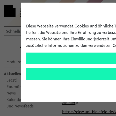
Diese Webseite verwendet Cookies und ähnliche Te
helfen, die Website und Ihre Erfahrung zu verbes
messen. Sie können Ihre Einwilligung jederzeit u
mein
Start
eKVV
zusätzliche Informationen zu den verwendeten C
Universität
Forschung
Studiengangsauswahl
Alle veröffe
Modulrecherche
Aktuelles
Klicken Sie auf das Semester
Jetzt!
Raumänderungen
Kalenderintegration
News
Verwenden Sie die folgende 
Kalenderintegration
Sie hier
):
und Newsfeeds
https://ekvv.uni-bielefeld.de