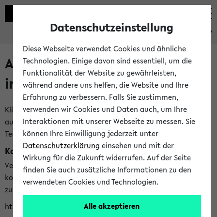
Datenschutzeinstellung
eKVV
Diese Webseite verwendet Cookies und ähnliche
Alle veröffentlichten Semester
Technologien. Einige davon sind essentiell, um die
Funktionalität der Website zu gewährleisten,
im eKVV
während andere uns helfen, die Website und Ihre
Erfahrung zu verbessern. Falls Sie zustimmen,
verwenden wir Cookies und Daten auch, um Ihre
Klicken Sie auf das Semester, welches Sie für Ihre Sitzung
Interaktionen mit unserer Webseite zu messen. Sie
auswählen möchten. Bitte beachten Sie auch die weiteren
können Ihre Einwilligung jederzeit unter
Termine im
Kalender der Lehrplanung
Datenschutzerklärung
einsehen und mit der
Kalenderintegration
Wirkung für die Zukunft widerrufen. Auf der Seite
Verwenden Sie die folgende Adresse, um mit einer
finden Sie auch zusätzliche Informationen zu den
kompatiblen Kalenderanwendung auf die Vorlesungszeiten
verwendeten Cookies und Technologien.
zuzugreifen (nähere Informationen
finden Sie hier
):
Alle akzeptieren
https://ekvv.uni-bielefeld.de/ws/calendar?vz