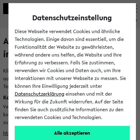
Datenschutzeinstellung
eKVV
Diese Webseite verwendet Cookies und ähnliche
Alle veröffentlichten Semester
Technologien. Einige davon sind essentiell, um die
Funktionalität der Website zu gewährleisten,
im eKVV
während andere uns helfen, die Website und Ihre
Erfahrung zu verbessern. Falls Sie zustimmen,
verwenden wir Cookies und Daten auch, um Ihre
Klicken Sie auf das Semester, welches Sie für Ihre Sitzung
Interaktionen mit unserer Webseite zu messen. Sie
auswählen möchten. Bitte beachten Sie auch die weiteren
können Ihre Einwilligung jederzeit unter
Termine im
Kalender der Lehrplanung
Datenschutzerklärung
einsehen und mit der
Kalenderintegration
Wirkung für die Zukunft widerrufen. Auf der Seite
Verwenden Sie die folgende Adresse, um mit einer
finden Sie auch zusätzliche Informationen zu den
kompatiblen Kalenderanwendung auf die Vorlesungszeiten
verwendeten Cookies und Technologien.
zuzugreifen (nähere Informationen
finden Sie hier
):
Alle akzeptieren
https://ekvv.uni-bielefeld.de/ws/calendar?vz