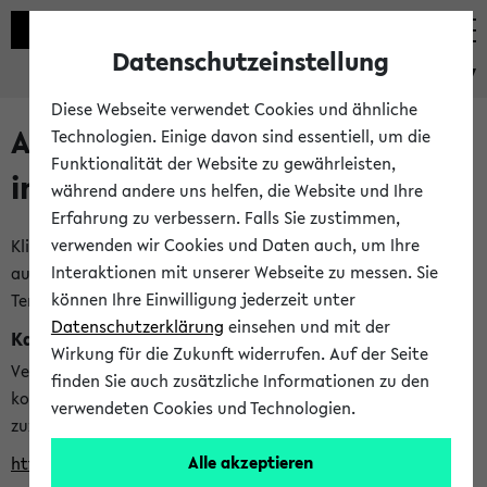
Datenschutzeinstellung
eKVV
Diese Webseite verwendet Cookies und ähnliche
Alle veröffentlichten Semester
Technologien. Einige davon sind essentiell, um die
Funktionalität der Website zu gewährleisten,
im eKVV
während andere uns helfen, die Website und Ihre
Erfahrung zu verbessern. Falls Sie zustimmen,
verwenden wir Cookies und Daten auch, um Ihre
Klicken Sie auf das Semester, welches Sie für Ihre Sitzung
Interaktionen mit unserer Webseite zu messen. Sie
auswählen möchten. Bitte beachten Sie auch die weiteren
können Ihre Einwilligung jederzeit unter
Termine im
Kalender der Lehrplanung
Datenschutzerklärung
einsehen und mit der
Kalenderintegration
Wirkung für die Zukunft widerrufen. Auf der Seite
Verwenden Sie die folgende Adresse, um mit einer
finden Sie auch zusätzliche Informationen zu den
kompatiblen Kalenderanwendung auf die Vorlesungszeiten
verwendeten Cookies und Technologien.
zuzugreifen (nähere Informationen
finden Sie hier
):
Alle akzeptieren
https://ekvv.uni-bielefeld.de/ws/calendar?vz