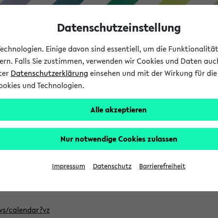
Datenschutzeinstellung
chnologien. Einige davon sind essentiell, um die Funktionalit
sern. Falls Sie zustimmen, verwenden wir Cookies und Daten auc
nter
Datenschutzerklärung
einsehen und mit der Wirkung für die 
ookies und Technologien.
Studium
Lehre
International
Alle akzeptieren
ntlichten Semester im eKVV
Nur notwendige Cookies zulassen
, welches Sie für Ihre Sitzung auswählen möchten. Bitte beachte
Impressum
Datenschutz
Barrierefreiheit
Adresse, um mit einer kompatiblen Kalenderanwendung auf die 
/ws/calendar?vz