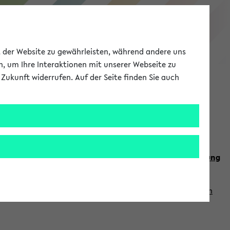
eKVV
ät der Website zu gewährleisten, während andere uns
h, um Ihre Interaktionen mit unserer Webseite zu
Zukunft widerrufen. Auf der Seite finden Sie auch
Meine Uni
EN
ANMELDEN
n Sie auch die weiteren Termine im
Kalender der Lehrplanung
Vorlesungszeiten zuzugreifen (nähere Informationen
finden