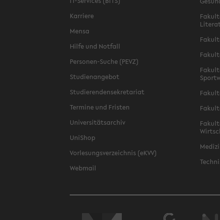
IT-Services (BITS)
Gesun
Karriere
Fakult
Litera
Mensa
Fakult
Hilfe und Notfall
Fakult
Personen-Suche (PEVZ)
Fakult
Studienangebot
Sportw
Studierendensekretariat
Fakult
Termine und Fristen
Fakult
Universitätsarchiv
Fakult
Wirtsc
UniShop
Medizi
Vorlesungsverzeichnis (eKVV)
Techni
Webmail