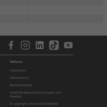
-
-
-
Facebook
Instagram
LinkedIn
TikTok
Youtube
Weiteres
Impressum
Datenschutz
Barrierefreiheit
Amtliche Bekanntmachungen und
Gesetze
© copyright Universität Bielefeld