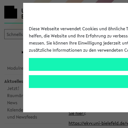
Diese Webseite verwendet Cookies und ähnliche Te
helfen, die Website und Ihre Erfahrung zu verbes
messen. Sie können Ihre Einwilligung jederzeit u
mein
Start
eKVV
zusätzliche Informationen zu den verwendeten C
Universität
Forschung
Studiengangsauswahl
Alle veröffe
Modulrecherche
Aktuelles
Klicken Sie auf das Semester
Jetzt!
Raumänderungen
Kalenderintegration
News
Verwenden Sie die folgende 
Kalenderintegration
Sie hier
):
und Newsfeeds
https://ekvv.uni-bielefeld.de