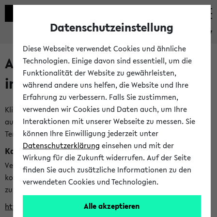
Datenschutzeinstellung
eKVV
Diese Webseite verwendet Cookies und ähnliche
Alle veröffentlichten Semester
Technologien. Einige davon sind essentiell, um die
Funktionalität der Website zu gewährleisten,
im eKVV
während andere uns helfen, die Website und Ihre
Erfahrung zu verbessern. Falls Sie zustimmen,
verwenden wir Cookies und Daten auch, um Ihre
Klicken Sie auf das Semester, welches Sie für Ihre Sitzung
Interaktionen mit unserer Webseite zu messen. Sie
auswählen möchten. Bitte beachten Sie auch die weiteren
können Ihre Einwilligung jederzeit unter
Termine im
Kalender der Lehrplanung
Datenschutzerklärung
einsehen und mit der
Kalenderintegration
Wirkung für die Zukunft widerrufen. Auf der Seite
Verwenden Sie die folgende Adresse, um mit einer
finden Sie auch zusätzliche Informationen zu den
kompatiblen Kalenderanwendung auf die Vorlesungszeiten
verwendeten Cookies und Technologien.
zuzugreifen (nähere Informationen
finden Sie hier
):
Alle akzeptieren
https://ekvv.uni-bielefeld.de/ws/calendar?vz