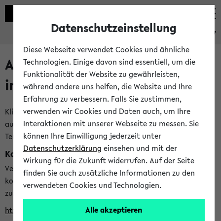
Datenschutzeinstellung
eKVV
Diese Webseite verwendet Cookies und ähnliche
Alle veröffentlichten Semester
Technologien. Einige davon sind essentiell, um die
Funktionalität der Website zu gewährleisten,
im eKVV
während andere uns helfen, die Website und Ihre
Erfahrung zu verbessern. Falls Sie zustimmen,
verwenden wir Cookies und Daten auch, um Ihre
Klicken Sie auf das Semester, welches Sie für Ihre Sitzung
Interaktionen mit unserer Webseite zu messen. Sie
auswählen möchten. Bitte beachten Sie auch die weiteren
können Ihre Einwilligung jederzeit unter
Termine im
Kalender der Lehrplanung
Datenschutzerklärung
einsehen und mit der
Kalenderintegration
Wirkung für die Zukunft widerrufen. Auf der Seite
Verwenden Sie die folgende Adresse, um mit einer
finden Sie auch zusätzliche Informationen zu den
kompatiblen Kalenderanwendung auf die Vorlesungszeiten
verwendeten Cookies und Technologien.
zuzugreifen (nähere Informationen
finden Sie hier
):
Alle akzeptieren
https://ekvv.uni-bielefeld.de/ws/calendar?vz