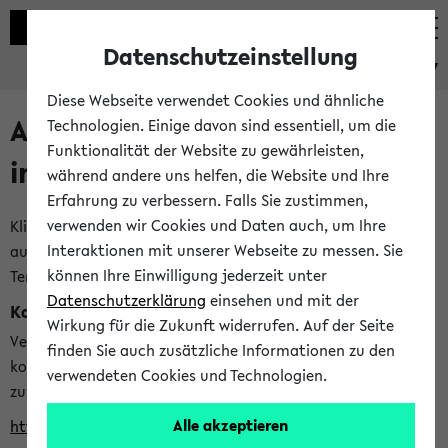
Datenschutzeinstellung
eKVV
Diese Webseite verwendet Cookies und ähnliche
Alle veröffentlichten Semester
Technologien. Einige davon sind essentiell, um die
Funktionalität der Website zu gewährleisten,
im eKVV
während andere uns helfen, die Website und Ihre
Erfahrung zu verbessern. Falls Sie zustimmen,
verwenden wir Cookies und Daten auch, um Ihre
Klicken Sie auf das Semester, welches Sie für Ihre Sitzung
Interaktionen mit unserer Webseite zu messen. Sie
auswählen möchten. Bitte beachten Sie auch die weiteren
können Ihre Einwilligung jederzeit unter
Termine im
Kalender der Lehrplanung
Datenschutzerklärung
einsehen und mit der
Kalenderintegration
Wirkung für die Zukunft widerrufen. Auf der Seite
Verwenden Sie die folgende Adresse, um mit einer
finden Sie auch zusätzliche Informationen zu den
kompatiblen Kalenderanwendung auf die Vorlesungszeiten
verwendeten Cookies und Technologien.
zuzugreifen (nähere Informationen
finden Sie hier
):
Alle akzeptieren
https://ekvv.uni-bielefeld.de/ws/calendar?vz