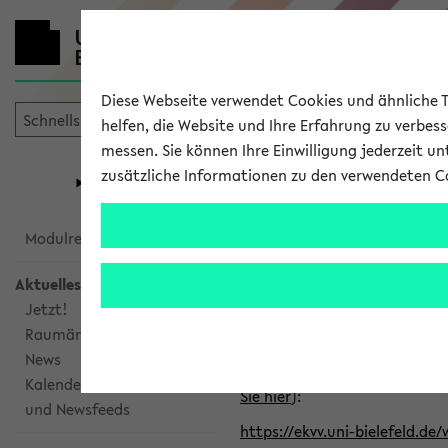
Diese Webseite verwendet Cookies und ähnliche Te
helfen, die Website und Ihre Erfahrung zu verbes
messen. Sie können Ihre Einwilligung jederzeit u
mein
Start
eKVV
zusätzliche Informationen zu den verwendeten C
Universität
Forschung
Studiengangsauswahl
Alle veröffe
Modulrecherche
Aktuelles
Klicken Sie auf das Semester
Jetzt!
Raumänderungen
Kalenderintegration
News
Verwenden Sie die folgende 
Kalenderintegration
Sie hier
):
und Newsfeeds
https://ekvv.uni-bielefeld.de