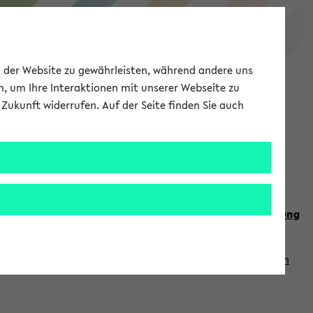
eKVV
ät der Website zu gewährleisten, während andere uns
h, um Ihre Interaktionen mit unserer Webseite zu
Zukunft widerrufen. Auf der Seite finden Sie auch
Meine Uni
EN
ANMELDEN
n Sie auch die weiteren Termine im
Kalender der Lehrplanung
Vorlesungszeiten zuzugreifen (nähere Informationen
finden