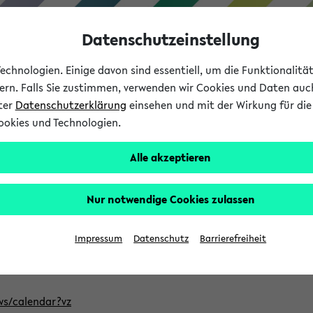
Datenschutzeinstellung
chnologien. Einige davon sind essentiell, um die Funktionalit
sern. Falls Sie zustimmen, verwenden wir Cookies und Daten auc
nter
Datenschutzerklärung
einsehen und mit der Wirkung für die 
ookies und Technologien.
Studium
Lehre
International
Alle akzeptieren
ntlichten Semester im eKVV
Nur notwendige Cookies zulassen
, welches Sie für Ihre Sitzung auswählen möchten. Bitte beachte
Impressum
Datenschutz
Barrierefreiheit
Adresse, um mit einer kompatiblen Kalenderanwendung auf die 
/ws/calendar?vz