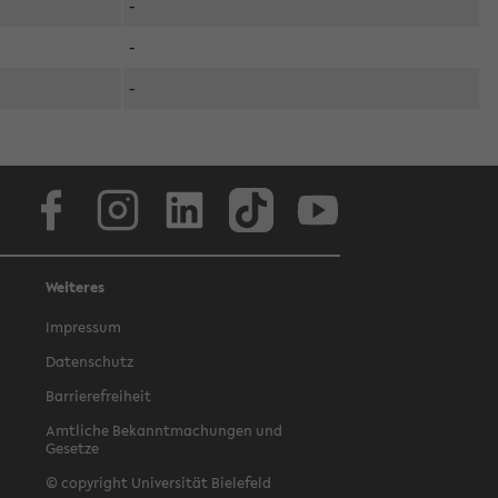
-
-
-
Facebook
Instagram
LinkedIn
TikTok
Youtube
Weiteres
Impressum
Datenschutz
Barrierefreiheit
Amtliche Bekanntmachungen und
Gesetze
© copyright Universität Bielefeld