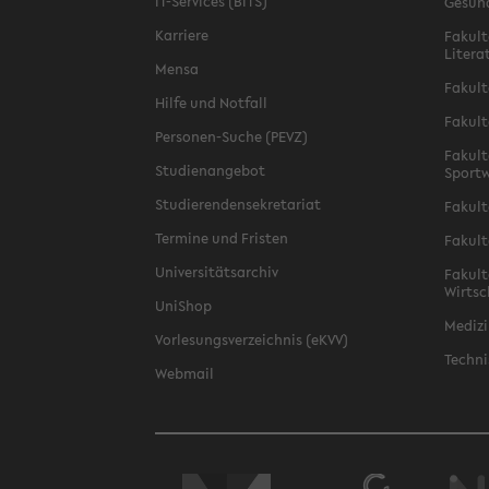
IT-Services (BITS)
Gesun
Karriere
Fakult
Litera
Mensa
Fakult
Hilfe und Notfall
Fakult
Personen-Suche (PEVZ)
Fakult
Studienangebot
Sportw
Studierendensekretariat
Fakult
Termine und Fristen
Fakult
Universitätsarchiv
Fakult
Wirtsc
UniShop
Medizi
Vorlesungsverzeichnis (eKVV)
Techni
Webmail