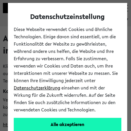
Datenschutzeinstellung
eKVV
Diese Webseite verwendet Cookies und ähnliche
Alle veröffentlichten Semester
Technologien. Einige davon sind essentiell, um die
Funktionalität der Website zu gewährleisten,
im eKVV
während andere uns helfen, die Website und Ihre
Erfahrung zu verbessern. Falls Sie zustimmen,
verwenden wir Cookies und Daten auch, um Ihre
Klicken Sie auf das Semester, welches Sie für Ihre Sitzung
Interaktionen mit unserer Webseite zu messen. Sie
auswählen möchten. Bitte beachten Sie auch die weiteren
können Ihre Einwilligung jederzeit unter
Termine im
Kalender der Lehrplanung
Datenschutzerklärung
einsehen und mit der
Kalenderintegration
Wirkung für die Zukunft widerrufen. Auf der Seite
Verwenden Sie die folgende Adresse, um mit einer
finden Sie auch zusätzliche Informationen zu den
kompatiblen Kalenderanwendung auf die Vorlesungszeiten
verwendeten Cookies und Technologien.
zuzugreifen (nähere Informationen
finden Sie hier
):
Alle akzeptieren
https://ekvv.uni-bielefeld.de/ws/calendar?vz