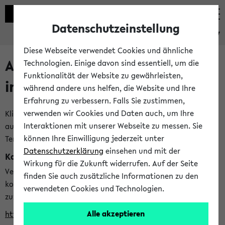
Datenschutzeinstellung
eKVV
Diese Webseite verwendet Cookies und ähnliche
Alle veröffentlichten Semester
Technologien. Einige davon sind essentiell, um die
Funktionalität der Website zu gewährleisten,
im eKVV
während andere uns helfen, die Website und Ihre
Erfahrung zu verbessern. Falls Sie zustimmen,
verwenden wir Cookies und Daten auch, um Ihre
Klicken Sie auf das Semester, welches Sie für Ihre Sitzung
Interaktionen mit unserer Webseite zu messen. Sie
auswählen möchten. Bitte beachten Sie auch die weiteren
können Ihre Einwilligung jederzeit unter
Termine im
Kalender der Lehrplanung
Datenschutzerklärung
einsehen und mit der
Kalenderintegration
Wirkung für die Zukunft widerrufen. Auf der Seite
Verwenden Sie die folgende Adresse, um mit einer
finden Sie auch zusätzliche Informationen zu den
kompatiblen Kalenderanwendung auf die Vorlesungszeiten
verwendeten Cookies und Technologien.
zuzugreifen (nähere Informationen
finden Sie hier
):
Alle akzeptieren
https://ekvv.uni-bielefeld.de/ws/calendar?vz