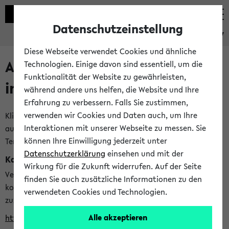
Datenschutzeinstellung
eKVV
Diese Webseite verwendet Cookies und ähnliche
Alle veröffentlichten Semester
Technologien. Einige davon sind essentiell, um die
Funktionalität der Website zu gewährleisten,
im eKVV
während andere uns helfen, die Website und Ihre
Erfahrung zu verbessern. Falls Sie zustimmen,
verwenden wir Cookies und Daten auch, um Ihre
Klicken Sie auf das Semester, welches Sie für Ihre Sitzung
Interaktionen mit unserer Webseite zu messen. Sie
auswählen möchten. Bitte beachten Sie auch die weiteren
können Ihre Einwilligung jederzeit unter
Termine im
Kalender der Lehrplanung
Datenschutzerklärung
einsehen und mit der
Kalenderintegration
Wirkung für die Zukunft widerrufen. Auf der Seite
Verwenden Sie die folgende Adresse, um mit einer
finden Sie auch zusätzliche Informationen zu den
kompatiblen Kalenderanwendung auf die Vorlesungszeiten
verwendeten Cookies und Technologien.
zuzugreifen (nähere Informationen
finden Sie hier
):
Alle akzeptieren
https://ekvv.uni-bielefeld.de/ws/calendar?vz