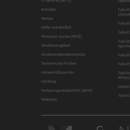
IT-Services (BITS)
Gesun
Karriere
Fakult
Litera
Mensa
Fakult
Hilfe und Notfall
Fakult
Personen-Suche (PEVZ)
Fakult
Studienangebot
Sportw
Studierendensekretariat
Fakult
Termine und Fristen
Fakult
Universitätsarchiv
Fakult
Wirtsc
UniShop
Medizi
Vorlesungsverzeichnis (eKVV)
Techni
Webmail