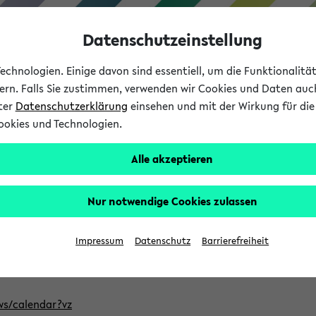
Datenschutzeinstellung
chnologien. Einige davon sind essentiell, um die Funktionalit
sern. Falls Sie zustimmen, verwenden wir Cookies und Daten auc
nter
Datenschutzerklärung
einsehen und mit der Wirkung für die 
ookies und Technologien.
Studium
Lehre
International
Alle akzeptieren
ntlichten Semester im eKVV
Nur notwendige Cookies zulassen
, welches Sie für Ihre Sitzung auswählen möchten. Bitte beachte
Impressum
Datenschutz
Barrierefreiheit
Adresse, um mit einer kompatiblen Kalenderanwendung auf die 
/ws/calendar?vz