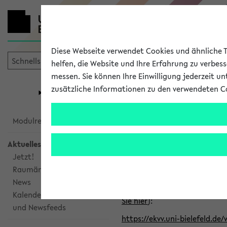
Diese Webseite verwendet Cookies und ähnliche Te
helfen, die Website und Ihre Erfahrung zu verbes
messen. Sie können Ihre Einwilligung jederzeit u
mein
Start
eKVV
zusätzliche Informationen zu den verwendeten C
Universität
Forschung
Studiengangsauswahl
Alle veröffe
Modulrecherche
Aktuelles
Klicken Sie auf das Semester
Jetzt!
Raumänderungen
Kalenderintegration
News
Verwenden Sie die folgende 
Kalenderintegration
Sie hier
):
und Newsfeeds
https://ekvv.uni-bielefeld.de