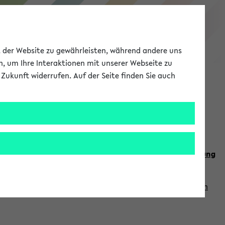
eKVV
ät der Website zu gewährleisten, während andere uns
h, um Ihre Interaktionen mit unserer Webseite zu
Zukunft widerrufen. Auf der Seite finden Sie auch
Meine Uni
EN
ANMELDEN
n Sie auch die weiteren Termine im
Kalender der Lehrplanung
Vorlesungszeiten zuzugreifen (nähere Informationen
finden