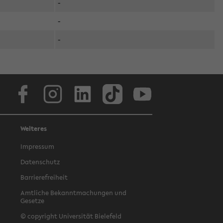
-
-
-
Facebook
Instagram
LinkedIn
TikTok
Youtube
Weiteres
Impressum
Datenschutz
Barrierefreiheit
Amtliche Bekanntmachungen und
Gesetze
© copyright Universität Bielefeld