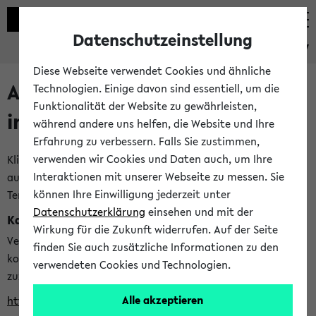
Datenschutzeinstellung
eKVV
Diese Webseite verwendet Cookies und ähnliche
Alle veröffentlichten Semester
Technologien. Einige davon sind essentiell, um die
Funktionalität der Website zu gewährleisten,
im eKVV
während andere uns helfen, die Website und Ihre
Erfahrung zu verbessern. Falls Sie zustimmen,
verwenden wir Cookies und Daten auch, um Ihre
Klicken Sie auf das Semester, welches Sie für Ihre Sitzung
Interaktionen mit unserer Webseite zu messen. Sie
auswählen möchten. Bitte beachten Sie auch die weiteren
können Ihre Einwilligung jederzeit unter
Termine im
Kalender der Lehrplanung
Datenschutzerklärung
einsehen und mit der
Kalenderintegration
Wirkung für die Zukunft widerrufen. Auf der Seite
Verwenden Sie die folgende Adresse, um mit einer
finden Sie auch zusätzliche Informationen zu den
kompatiblen Kalenderanwendung auf die Vorlesungszeiten
verwendeten Cookies und Technologien.
zuzugreifen (nähere Informationen
finden Sie hier
):
Alle akzeptieren
https://ekvv.uni-bielefeld.de/ws/calendar?vz