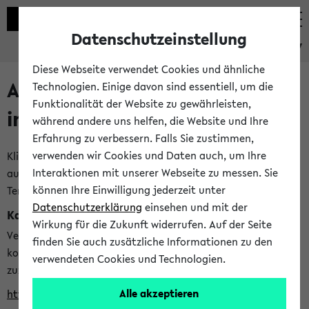
Datenschutzeinstellung
eKVV
Diese Webseite verwendet Cookies und ähnliche
Alle veröffentlichten Semester
Technologien. Einige davon sind essentiell, um die
Funktionalität der Website zu gewährleisten,
im eKVV
während andere uns helfen, die Website und Ihre
Erfahrung zu verbessern. Falls Sie zustimmen,
verwenden wir Cookies und Daten auch, um Ihre
Klicken Sie auf das Semester, welches Sie für Ihre Sitzung
Interaktionen mit unserer Webseite zu messen. Sie
auswählen möchten. Bitte beachten Sie auch die weiteren
können Ihre Einwilligung jederzeit unter
Termine im
Kalender der Lehrplanung
Datenschutzerklärung
einsehen und mit der
Kalenderintegration
Wirkung für die Zukunft widerrufen. Auf der Seite
Verwenden Sie die folgende Adresse, um mit einer
finden Sie auch zusätzliche Informationen zu den
kompatiblen Kalenderanwendung auf die Vorlesungszeiten
verwendeten Cookies und Technologien.
zuzugreifen (nähere Informationen
finden Sie hier
):
Alle akzeptieren
https://ekvv.uni-bielefeld.de/ws/calendar?vz