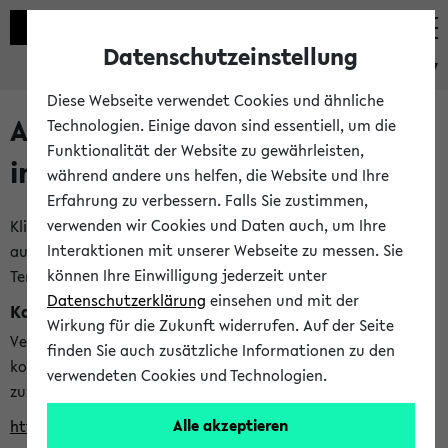
Datenschutzeinstellung
eKVV
Diese Webseite verwendet Cookies und ähnliche
Alle veröffentlichten Semester
Technologien. Einige davon sind essentiell, um die
Funktionalität der Website zu gewährleisten,
im eKVV
während andere uns helfen, die Website und Ihre
Erfahrung zu verbessern. Falls Sie zustimmen,
verwenden wir Cookies und Daten auch, um Ihre
Klicken Sie auf das Semester, welches Sie für Ihre Sitzung
Interaktionen mit unserer Webseite zu messen. Sie
auswählen möchten. Bitte beachten Sie auch die weiteren
können Ihre Einwilligung jederzeit unter
Termine im
Kalender der Lehrplanung
Datenschutzerklärung
einsehen und mit der
Kalenderintegration
Wirkung für die Zukunft widerrufen. Auf der Seite
Verwenden Sie die folgende Adresse, um mit einer
finden Sie auch zusätzliche Informationen zu den
kompatiblen Kalenderanwendung auf die Vorlesungszeiten
verwendeten Cookies und Technologien.
zuzugreifen (nähere Informationen
finden Sie hier
):
Alle akzeptieren
https://ekvv.uni-bielefeld.de/ws/calendar?vz