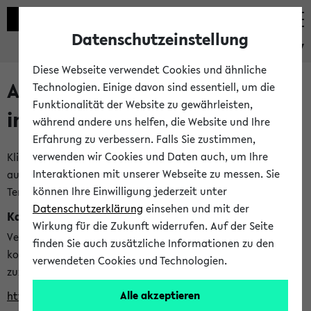
Datenschutzeinstellung
eKVV
Diese Webseite verwendet Cookies und ähnliche
Alle veröffentlichten Semester
Technologien. Einige davon sind essentiell, um die
Funktionalität der Website zu gewährleisten,
im eKVV
während andere uns helfen, die Website und Ihre
Erfahrung zu verbessern. Falls Sie zustimmen,
verwenden wir Cookies und Daten auch, um Ihre
Klicken Sie auf das Semester, welches Sie für Ihre Sitzung
Interaktionen mit unserer Webseite zu messen. Sie
auswählen möchten. Bitte beachten Sie auch die weiteren
können Ihre Einwilligung jederzeit unter
Termine im
Kalender der Lehrplanung
Datenschutzerklärung
einsehen und mit der
Kalenderintegration
Wirkung für die Zukunft widerrufen. Auf der Seite
Verwenden Sie die folgende Adresse, um mit einer
finden Sie auch zusätzliche Informationen zu den
kompatiblen Kalenderanwendung auf die Vorlesungszeiten
verwendeten Cookies und Technologien.
zuzugreifen (nähere Informationen
finden Sie hier
):
Alle akzeptieren
https://ekvv.uni-bielefeld.de/ws/calendar?vz