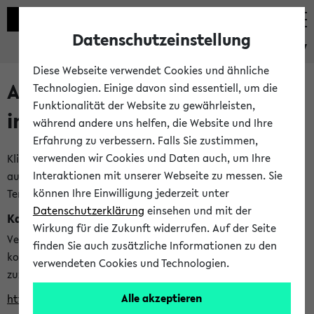
Datenschutzeinstellung
eKVV
Diese Webseite verwendet Cookies und ähnliche
Alle veröffentlichten Semester
Technologien. Einige davon sind essentiell, um die
Funktionalität der Website zu gewährleisten,
im eKVV
während andere uns helfen, die Website und Ihre
Erfahrung zu verbessern. Falls Sie zustimmen,
verwenden wir Cookies und Daten auch, um Ihre
Klicken Sie auf das Semester, welches Sie für Ihre Sitzung
Interaktionen mit unserer Webseite zu messen. Sie
auswählen möchten. Bitte beachten Sie auch die weiteren
können Ihre Einwilligung jederzeit unter
Termine im
Kalender der Lehrplanung
Datenschutzerklärung
einsehen und mit der
Kalenderintegration
Wirkung für die Zukunft widerrufen. Auf der Seite
Verwenden Sie die folgende Adresse, um mit einer
finden Sie auch zusätzliche Informationen zu den
kompatiblen Kalenderanwendung auf die Vorlesungszeiten
verwendeten Cookies und Technologien.
zuzugreifen (nähere Informationen
finden Sie hier
):
Alle akzeptieren
https://ekvv.uni-bielefeld.de/ws/calendar?vz