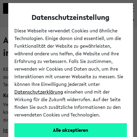
Datenschutzeinstellung
eKVV
Diese Webseite verwendet Cookies und ähnliche
Alle veröffentlichten Semester
Technologien. Einige davon sind essentiell, um die
Funktionalität der Website zu gewährleisten,
im eKVV
während andere uns helfen, die Website und Ihre
Erfahrung zu verbessern. Falls Sie zustimmen,
verwenden wir Cookies und Daten auch, um Ihre
Klicken Sie auf das Semester, welches Sie für Ihre Sitzung
Interaktionen mit unserer Webseite zu messen. Sie
auswählen möchten. Bitte beachten Sie auch die weiteren
können Ihre Einwilligung jederzeit unter
Termine im
Kalender der Lehrplanung
Datenschutzerklärung
einsehen und mit der
Kalenderintegration
Wirkung für die Zukunft widerrufen. Auf der Seite
Verwenden Sie die folgende Adresse, um mit einer
finden Sie auch zusätzliche Informationen zu den
kompatiblen Kalenderanwendung auf die Vorlesungszeiten
verwendeten Cookies und Technologien.
zuzugreifen (nähere Informationen
finden Sie hier
):
Alle akzeptieren
https://ekvv.uni-bielefeld.de/ws/calendar?vz