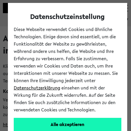
Datenschutzeinstellung
eKVV
Diese Webseite verwendet Cookies und ähnliche
Alle veröffentlichten Semester
Technologien. Einige davon sind essentiell, um die
Funktionalität der Website zu gewährleisten,
im eKVV
während andere uns helfen, die Website und Ihre
Erfahrung zu verbessern. Falls Sie zustimmen,
verwenden wir Cookies und Daten auch, um Ihre
Klicken Sie auf das Semester, welches Sie für Ihre Sitzung
Interaktionen mit unserer Webseite zu messen. Sie
auswählen möchten. Bitte beachten Sie auch die weiteren
können Ihre Einwilligung jederzeit unter
Termine im
Kalender der Lehrplanung
Datenschutzerklärung
einsehen und mit der
Kalenderintegration
Wirkung für die Zukunft widerrufen. Auf der Seite
Verwenden Sie die folgende Adresse, um mit einer
finden Sie auch zusätzliche Informationen zu den
kompatiblen Kalenderanwendung auf die Vorlesungszeiten
verwendeten Cookies und Technologien.
zuzugreifen (nähere Informationen
finden Sie hier
):
Alle akzeptieren
https://ekvv.uni-bielefeld.de/ws/calendar?vz