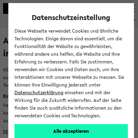
Datenschutzeinstellung
eKVV
Diese Webseite verwendet Cookies und ähnliche
Alle veröffentlichten Semester
Technologien. Einige davon sind essentiell, um die
Funktionalität der Website zu gewährleisten,
im eKVV
während andere uns helfen, die Website und Ihre
Erfahrung zu verbessern. Falls Sie zustimmen,
verwenden wir Cookies und Daten auch, um Ihre
Klicken Sie auf das Semester, welches Sie für Ihre Sitzung
Interaktionen mit unserer Webseite zu messen. Sie
auswählen möchten. Bitte beachten Sie auch die weiteren
können Ihre Einwilligung jederzeit unter
Termine im
Kalender der Lehrplanung
Datenschutzerklärung
einsehen und mit der
Kalenderintegration
Wirkung für die Zukunft widerrufen. Auf der Seite
Verwenden Sie die folgende Adresse, um mit einer
finden Sie auch zusätzliche Informationen zu den
kompatiblen Kalenderanwendung auf die Vorlesungszeiten
verwendeten Cookies und Technologien.
zuzugreifen (nähere Informationen
finden Sie hier
):
Alle akzeptieren
https://ekvv.uni-bielefeld.de/ws/calendar?vz