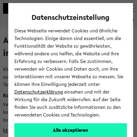
Datenschutzeinstellung
eKVV
Diese Webseite verwendet Cookies und ähnliche
Alle veröffentlichten Semester
Technologien. Einige davon sind essentiell, um die
Funktionalität der Website zu gewährleisten,
im eKVV
während andere uns helfen, die Website und Ihre
Erfahrung zu verbessern. Falls Sie zustimmen,
verwenden wir Cookies und Daten auch, um Ihre
Klicken Sie auf das Semester, welches Sie für Ihre Sitzung
Interaktionen mit unserer Webseite zu messen. Sie
auswählen möchten. Bitte beachten Sie auch die weiteren
können Ihre Einwilligung jederzeit unter
Termine im
Kalender der Lehrplanung
Datenschutzerklärung
einsehen und mit der
Kalenderintegration
Wirkung für die Zukunft widerrufen. Auf der Seite
Verwenden Sie die folgende Adresse, um mit einer
finden Sie auch zusätzliche Informationen zu den
kompatiblen Kalenderanwendung auf die Vorlesungszeiten
verwendeten Cookies und Technologien.
zuzugreifen (nähere Informationen
finden Sie hier
):
Alle akzeptieren
https://ekvv.uni-bielefeld.de/ws/calendar?vz