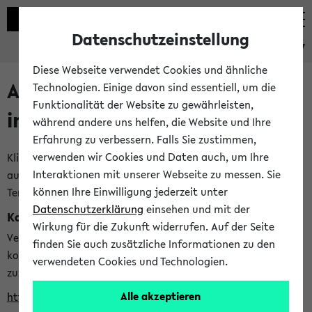
Datenschutzeinstellung
eKVV
Diese Webseite verwendet Cookies und ähnliche
Alle veröffentlichten Semester
Technologien. Einige davon sind essentiell, um die
Funktionalität der Website zu gewährleisten,
im eKVV
während andere uns helfen, die Website und Ihre
Erfahrung zu verbessern. Falls Sie zustimmen,
verwenden wir Cookies und Daten auch, um Ihre
Klicken Sie auf das Semester, welches Sie für Ihre Sitzung
Interaktionen mit unserer Webseite zu messen. Sie
auswählen möchten. Bitte beachten Sie auch die weiteren
können Ihre Einwilligung jederzeit unter
Termine im
Kalender der Lehrplanung
Datenschutzerklärung
einsehen und mit der
Kalenderintegration
Wirkung für die Zukunft widerrufen. Auf der Seite
Verwenden Sie die folgende Adresse, um mit einer
finden Sie auch zusätzliche Informationen zu den
kompatiblen Kalenderanwendung auf die Vorlesungszeiten
verwendeten Cookies und Technologien.
zuzugreifen (nähere Informationen
finden Sie hier
):
Alle akzeptieren
https://ekvv.uni-bielefeld.de/ws/calendar?vz