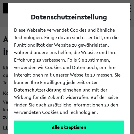
Datenschutzeinstellung
eKVV
Diese Webseite verwendet Cookies und ähnliche
Alle veröffentlichten Semester
Technologien. Einige davon sind essentiell, um die
Funktionalität der Website zu gewährleisten,
im eKVV
während andere uns helfen, die Website und Ihre
Erfahrung zu verbessern. Falls Sie zustimmen,
verwenden wir Cookies und Daten auch, um Ihre
Klicken Sie auf das Semester, welches Sie für Ihre Sitzung
Interaktionen mit unserer Webseite zu messen. Sie
auswählen möchten. Bitte beachten Sie auch die weiteren
können Ihre Einwilligung jederzeit unter
Termine im
Kalender der Lehrplanung
Datenschutzerklärung
einsehen und mit der
Kalenderintegration
Wirkung für die Zukunft widerrufen. Auf der Seite
Verwenden Sie die folgende Adresse, um mit einer
finden Sie auch zusätzliche Informationen zu den
kompatiblen Kalenderanwendung auf die Vorlesungszeiten
verwendeten Cookies und Technologien.
zuzugreifen (nähere Informationen
finden Sie hier
):
Alle akzeptieren
https://ekvv.uni-bielefeld.de/ws/calendar?vz