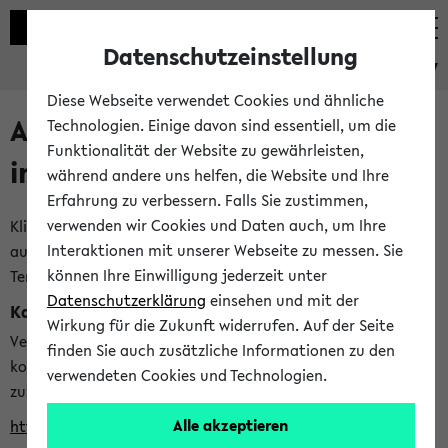
Datenschutzeinstellung
eKVV
Diese Webseite verwendet Cookies und ähnliche
Alle veröffentlichten Semester
Technologien. Einige davon sind essentiell, um die
Funktionalität der Website zu gewährleisten,
im eKVV
während andere uns helfen, die Website und Ihre
Erfahrung zu verbessern. Falls Sie zustimmen,
verwenden wir Cookies und Daten auch, um Ihre
Klicken Sie auf das Semester, welches Sie für Ihre Sitzung
Interaktionen mit unserer Webseite zu messen. Sie
auswählen möchten. Bitte beachten Sie auch die weiteren
können Ihre Einwilligung jederzeit unter
Termine im
Kalender der Lehrplanung
Datenschutzerklärung
einsehen und mit der
Kalenderintegration
Wirkung für die Zukunft widerrufen. Auf der Seite
Verwenden Sie die folgende Adresse, um mit einer
finden Sie auch zusätzliche Informationen zu den
kompatiblen Kalenderanwendung auf die Vorlesungszeiten
verwendeten Cookies und Technologien.
zuzugreifen (nähere Informationen
finden Sie hier
):
Alle akzeptieren
https://ekvv.uni-bielefeld.de/ws/calendar?vz