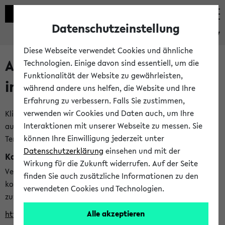
Datenschutzeinstellung
eKVV
Diese Webseite verwendet Cookies und ähnliche
Alle veröffentlichten Semester
Technologien. Einige davon sind essentiell, um die
Funktionalität der Website zu gewährleisten,
im eKVV
während andere uns helfen, die Website und Ihre
Erfahrung zu verbessern. Falls Sie zustimmen,
verwenden wir Cookies und Daten auch, um Ihre
Klicken Sie auf das Semester, welches Sie für Ihre Sitzung
Interaktionen mit unserer Webseite zu messen. Sie
auswählen möchten. Bitte beachten Sie auch die weiteren
können Ihre Einwilligung jederzeit unter
Termine im
Kalender der Lehrplanung
Datenschutzerklärung
einsehen und mit der
Kalenderintegration
Wirkung für die Zukunft widerrufen. Auf der Seite
Verwenden Sie die folgende Adresse, um mit einer
finden Sie auch zusätzliche Informationen zu den
kompatiblen Kalenderanwendung auf die Vorlesungszeiten
verwendeten Cookies und Technologien.
zuzugreifen (nähere Informationen
finden Sie hier
):
Alle akzeptieren
https://ekvv.uni-bielefeld.de/ws/calendar?vz