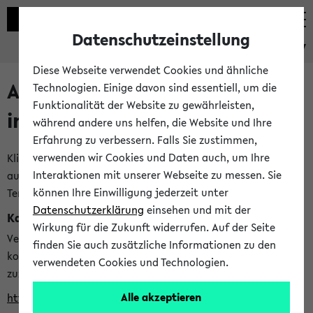
Datenschutzeinstellung
eKVV
Diese Webseite verwendet Cookies und ähnliche
Alle veröffentlichten Semester
Technologien. Einige davon sind essentiell, um die
Funktionalität der Website zu gewährleisten,
im eKVV
während andere uns helfen, die Website und Ihre
Erfahrung zu verbessern. Falls Sie zustimmen,
verwenden wir Cookies und Daten auch, um Ihre
Klicken Sie auf das Semester, welches Sie für Ihre Sitzung
Interaktionen mit unserer Webseite zu messen. Sie
auswählen möchten. Bitte beachten Sie auch die weiteren
können Ihre Einwilligung jederzeit unter
Termine im
Kalender der Lehrplanung
Datenschutzerklärung
einsehen und mit der
Kalenderintegration
Wirkung für die Zukunft widerrufen. Auf der Seite
Verwenden Sie die folgende Adresse, um mit einer
finden Sie auch zusätzliche Informationen zu den
kompatiblen Kalenderanwendung auf die Vorlesungszeiten
verwendeten Cookies und Technologien.
zuzugreifen (nähere Informationen
finden Sie hier
):
Alle akzeptieren
https://ekvv.uni-bielefeld.de/ws/calendar?vz