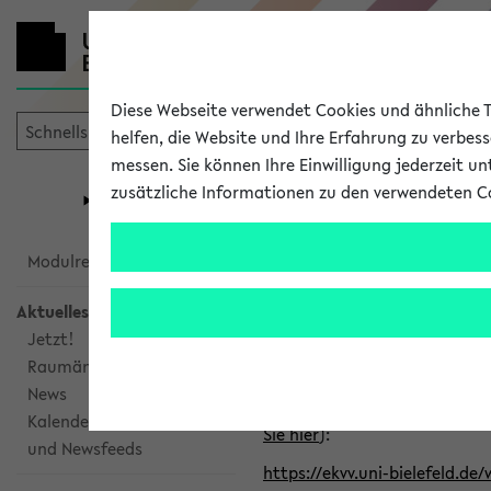
Diese Webseite verwendet Cookies und ähnliche Te
helfen, die Website und Ihre Erfahrung zu verbes
messen. Sie können Ihre Einwilligung jederzeit u
mein
Start
eKVV
zusätzliche Informationen zu den verwendeten C
Universität
Forschung
Studiengangsauswahl
Alle veröffe
Modulrecherche
Aktuelles
Klicken Sie auf das Semester
Jetzt!
Raumänderungen
Kalenderintegration
News
Verwenden Sie die folgende 
Kalenderintegration
Sie hier
):
und Newsfeeds
https://ekvv.uni-bielefeld.de