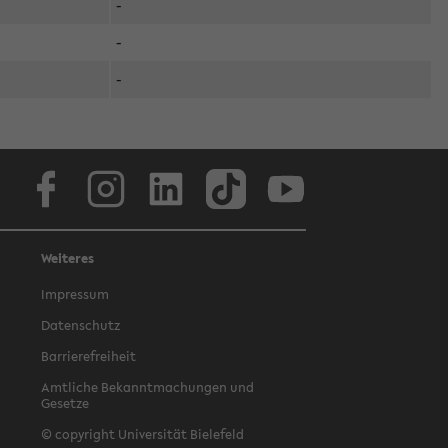
-
-
-
Facebook
Instagram
LinkedIn
TikTok
Youtube
Weiteres
Impressum
Datenschutz
Barrierefreiheit
Amtliche Bekanntmachungen und
Gesetze
© copyright Universität Bielefeld