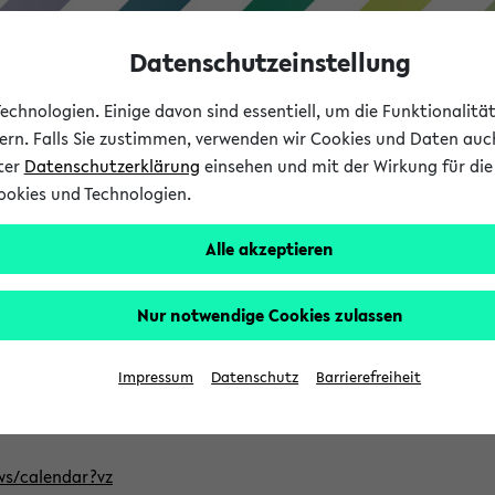
Datenschutzeinstellung
chnologien. Einige davon sind essentiell, um die Funktionalit
sern. Falls Sie zustimmen, verwenden wir Cookies und Daten auc
nter
Datenschutzerklärung
einsehen und mit der Wirkung für die 
ookies und Technologien.
Studium
Lehre
International
Alle akzeptieren
ntlichten Semester im eKVV
Nur notwendige Cookies zulassen
, welches Sie für Ihre Sitzung auswählen möchten. Bitte beachte
Impressum
Datenschutz
Barrierefreiheit
Adresse, um mit einer kompatiblen Kalenderanwendung auf die 
/ws/calendar?vz