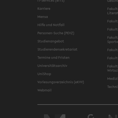
IT-Services (BITS)
Gesun
Karriere
Fakult
Litera
Mensa
Fakult
Hilfe und Notfall
Fakult
Personen-Suche (PEVZ)
Fakult
Studienangebot
Sportw
Studierendensekretariat
Fakult
Termine und Fristen
Fakult
Universitätsarchiv
Fakult
Wirtsc
UniShop
Medizi
Vorlesungsverzeichnis (eKVV)
Techni
Webmail