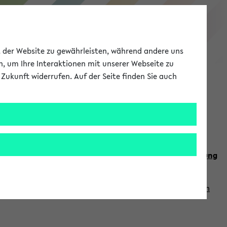
eKVV
ät der Website zu gewährleisten, während andere uns
h, um Ihre Interaktionen mit unserer Webseite zu
Zukunft widerrufen. Auf der Seite finden Sie auch
Meine Uni
EN
ANMELDEN
n Sie auch die weiteren Termine im
Kalender der Lehrplanung
Vorlesungszeiten zuzugreifen (nähere Informationen
finden