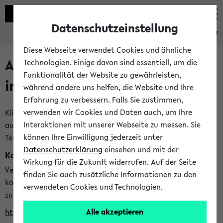
Datenschutzeinstellung
eKVV
Diese Webseite verwendet Cookies und ähnliche
Alle veröffentlichten Semester
Technologien. Einige davon sind essentiell, um die
Funktionalität der Website zu gewährleisten,
im eKVV
während andere uns helfen, die Website und Ihre
Erfahrung zu verbessern. Falls Sie zustimmen,
verwenden wir Cookies und Daten auch, um Ihre
Klicken Sie auf das Semester, welches Sie für Ihre Sitzung
Interaktionen mit unserer Webseite zu messen. Sie
auswählen möchten. Bitte beachten Sie auch die weiteren
können Ihre Einwilligung jederzeit unter
Termine im
Kalender der Lehrplanung
Datenschutzerklärung
einsehen und mit der
Kalenderintegration
Wirkung für die Zukunft widerrufen. Auf der Seite
Verwenden Sie die folgende Adresse, um mit einer
finden Sie auch zusätzliche Informationen zu den
kompatiblen Kalenderanwendung auf die Vorlesungszeiten
verwendeten Cookies und Technologien.
zuzugreifen (nähere Informationen
finden Sie hier
):
Alle akzeptieren
https://ekvv.uni-bielefeld.de/ws/calendar?vz