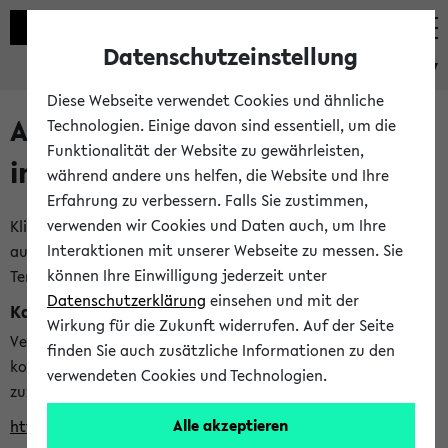
Datenschutzeinstellung
eKVV
Diese Webseite verwendet Cookies und ähnliche
Alle veröffentlichten Semester
Technologien. Einige davon sind essentiell, um die
Funktionalität der Website zu gewährleisten,
im eKVV
während andere uns helfen, die Website und Ihre
Erfahrung zu verbessern. Falls Sie zustimmen,
verwenden wir Cookies und Daten auch, um Ihre
Klicken Sie auf das Semester, welches Sie für Ihre Sitzung
Interaktionen mit unserer Webseite zu messen. Sie
auswählen möchten. Bitte beachten Sie auch die weiteren
können Ihre Einwilligung jederzeit unter
Termine im
Kalender der Lehrplanung
Datenschutzerklärung
einsehen und mit der
Kalenderintegration
Wirkung für die Zukunft widerrufen. Auf der Seite
Verwenden Sie die folgende Adresse, um mit einer
finden Sie auch zusätzliche Informationen zu den
kompatiblen Kalenderanwendung auf die Vorlesungszeiten
verwendeten Cookies und Technologien.
zuzugreifen (nähere Informationen
finden Sie hier
):
Alle akzeptieren
https://ekvv.uni-bielefeld.de/ws/calendar?vz