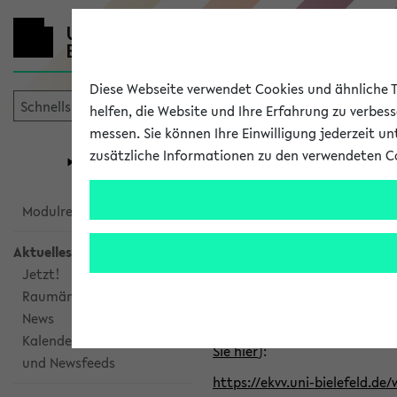
Diese Webseite verwendet Cookies und ähnliche Te
helfen, die Website und Ihre Erfahrung zu verbes
messen. Sie können Ihre Einwilligung jederzeit u
mein
Start
eKVV
zusätzliche Informationen zu den verwendeten C
Universität
Forschung
Studiengangsauswahl
Alle veröffe
Modulrecherche
Aktuelles
Klicken Sie auf das Semester
Jetzt!
Raumänderungen
Kalenderintegration
News
Verwenden Sie die folgende 
Kalenderintegration
Sie hier
):
und Newsfeeds
https://ekvv.uni-bielefeld.de