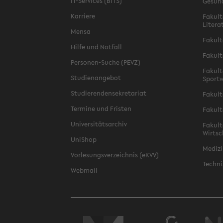
IT-Services (BITS)
Gesun
Karriere
Fakult
Litera
Mensa
Fakult
Hilfe und Notfall
Fakult
Personen-Suche (PEVZ)
Fakult
Studienangebot
Sportw
Studierendensekretariat
Fakult
Termine und Fristen
Fakult
Universitätsarchiv
Fakult
Wirtsc
UniShop
Medizi
Vorlesungsverzeichnis (eKVV)
Techni
Webmail