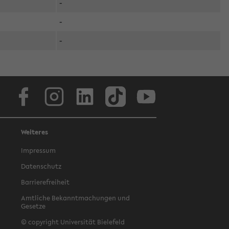
-
-
-
Facebook
Instagram
LinkedIn
TikTok
Youtube
Weiteres
Impressum
Datenschutz
Barrierefreiheit
Amtliche Bekanntmachungen und
Gesetze
© copyright Universität Bielefeld