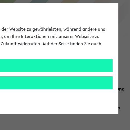
eKVV
ät der Website zu gewährleisten, während andere uns
h, um Ihre Interaktionen mit unserer Webseite zu
Zukunft widerrufen. Auf der Seite finden Sie auch
Meine Uni
EN
ANMELDEN
n Sie auch die weiteren Termine im
Kalender der Lehrplanung
Vorlesungszeiten zuzugreifen (nähere Informationen
finden