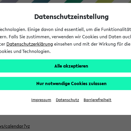
Datenschutzeinstellung
chnologien. Einige davon sind essentiell, um die Funktionalit
sern. Falls Sie zustimmen, verwenden wir Cookies und Daten auc
nter
Datenschutzerklärung
einsehen und mit der Wirkung für die 
ookies und Technologien.
Studium
Lehre
International
Alle akzeptieren
ntlichten Semester im eKVV
Nur notwendige Cookies zulassen
, welches Sie für Ihre Sitzung auswählen möchten. Bitte beachte
Impressum
Datenschutz
Barrierefreiheit
Adresse, um mit einer kompatiblen Kalenderanwendung auf die 
/ws/calendar?vz