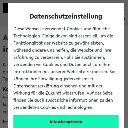
Datenschutzeinstellung
eKVV
Diese Webseite verwendet Cookies und ähnliche
Alle veröffentlichten Semester
Technologien. Einige davon sind essentiell, um die
Funktionalität der Website zu gewährleisten,
im eKVV
während andere uns helfen, die Website und Ihre
Erfahrung zu verbessern. Falls Sie zustimmen,
verwenden wir Cookies und Daten auch, um Ihre
Klicken Sie auf das Semester, welches Sie für Ihre Sitzung
Interaktionen mit unserer Webseite zu messen. Sie
auswählen möchten. Bitte beachten Sie auch die weiteren
können Ihre Einwilligung jederzeit unter
Termine im
Kalender der Lehrplanung
Datenschutzerklärung
einsehen und mit der
Kalenderintegration
Wirkung für die Zukunft widerrufen. Auf der Seite
Verwenden Sie die folgende Adresse, um mit einer
finden Sie auch zusätzliche Informationen zu den
kompatiblen Kalenderanwendung auf die Vorlesungszeiten
verwendeten Cookies und Technologien.
zuzugreifen (nähere Informationen
finden Sie hier
):
Alle akzeptieren
https://ekvv.uni-bielefeld.de/ws/calendar?vz