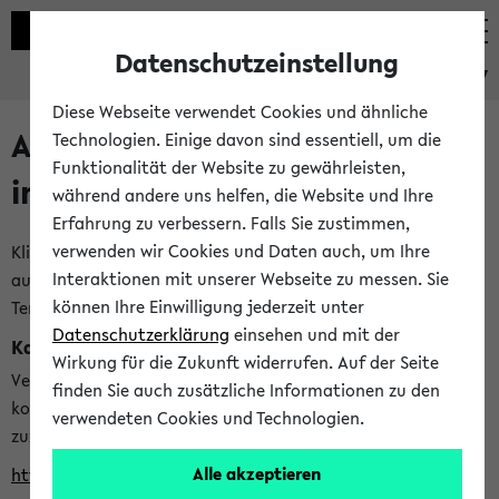
Datenschutzeinstellung
eKVV
Diese Webseite verwendet Cookies und ähnliche
Alle veröffentlichten Semester
Technologien. Einige davon sind essentiell, um die
Funktionalität der Website zu gewährleisten,
im eKVV
während andere uns helfen, die Website und Ihre
Erfahrung zu verbessern. Falls Sie zustimmen,
verwenden wir Cookies und Daten auch, um Ihre
Klicken Sie auf das Semester, welches Sie für Ihre Sitzung
Interaktionen mit unserer Webseite zu messen. Sie
auswählen möchten. Bitte beachten Sie auch die weiteren
können Ihre Einwilligung jederzeit unter
Termine im
Kalender der Lehrplanung
Datenschutzerklärung
einsehen und mit der
Kalenderintegration
Wirkung für die Zukunft widerrufen. Auf der Seite
Verwenden Sie die folgende Adresse, um mit einer
finden Sie auch zusätzliche Informationen zu den
kompatiblen Kalenderanwendung auf die Vorlesungszeiten
verwendeten Cookies und Technologien.
zuzugreifen (nähere Informationen
finden Sie hier
):
Alle akzeptieren
https://ekvv.uni-bielefeld.de/ws/calendar?vz