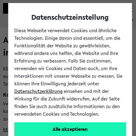
Datenschutzeinstellung
eKVV
Diese Webseite verwendet Cookies und ähnliche
Alle veröffentlichten Semester
Technologien. Einige davon sind essentiell, um die
Funktionalität der Website zu gewährleisten,
im eKVV
während andere uns helfen, die Website und Ihre
Erfahrung zu verbessern. Falls Sie zustimmen,
verwenden wir Cookies und Daten auch, um Ihre
Klicken Sie auf das Semester, welches Sie für Ihre Sitzung
Interaktionen mit unserer Webseite zu messen. Sie
auswählen möchten. Bitte beachten Sie auch die weiteren
können Ihre Einwilligung jederzeit unter
Termine im
Kalender der Lehrplanung
Datenschutzerklärung
einsehen und mit der
Kalenderintegration
Wirkung für die Zukunft widerrufen. Auf der Seite
Verwenden Sie die folgende Adresse, um mit einer
finden Sie auch zusätzliche Informationen zu den
kompatiblen Kalenderanwendung auf die Vorlesungszeiten
verwendeten Cookies und Technologien.
zuzugreifen (nähere Informationen
finden Sie hier
):
Alle akzeptieren
https://ekvv.uni-bielefeld.de/ws/calendar?vz