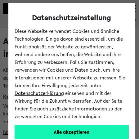
Datenschutzeinstellung
eKVV
Diese Webseite verwendet Cookies und ähnliche
Alle veröffentlichten Semester
Technologien. Einige davon sind essentiell, um die
Funktionalität der Website zu gewährleisten,
im eKVV
während andere uns helfen, die Website und Ihre
Erfahrung zu verbessern. Falls Sie zustimmen,
verwenden wir Cookies und Daten auch, um Ihre
Klicken Sie auf das Semester, welches Sie für Ihre Sitzung
Interaktionen mit unserer Webseite zu messen. Sie
auswählen möchten. Bitte beachten Sie auch die weiteren
können Ihre Einwilligung jederzeit unter
Termine im
Kalender der Lehrplanung
Datenschutzerklärung
einsehen und mit der
Kalenderintegration
Wirkung für die Zukunft widerrufen. Auf der Seite
Verwenden Sie die folgende Adresse, um mit einer
finden Sie auch zusätzliche Informationen zu den
kompatiblen Kalenderanwendung auf die Vorlesungszeiten
verwendeten Cookies und Technologien.
zuzugreifen (nähere Informationen
finden Sie hier
):
Alle akzeptieren
https://ekvv.uni-bielefeld.de/ws/calendar?vz