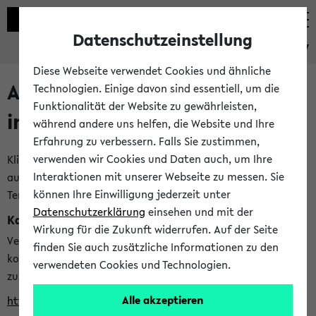
Datenschutzeinstellung
eKVV
Diese Webseite verwendet Cookies und ähnliche
Alle veröffentlichten Semester
Technologien. Einige davon sind essentiell, um die
Funktionalität der Website zu gewährleisten,
im eKVV
während andere uns helfen, die Website und Ihre
Erfahrung zu verbessern. Falls Sie zustimmen,
verwenden wir Cookies und Daten auch, um Ihre
Klicken Sie auf das Semester, welches Sie für Ihre Sitzung
Interaktionen mit unserer Webseite zu messen. Sie
auswählen möchten. Bitte beachten Sie auch die weiteren
können Ihre Einwilligung jederzeit unter
Termine im
Kalender der Lehrplanung
Datenschutzerklärung
einsehen und mit der
Kalenderintegration
Wirkung für die Zukunft widerrufen. Auf der Seite
Verwenden Sie die folgende Adresse, um mit einer
finden Sie auch zusätzliche Informationen zu den
kompatiblen Kalenderanwendung auf die Vorlesungszeiten
verwendeten Cookies und Technologien.
zuzugreifen (nähere Informationen
finden Sie hier
):
Alle akzeptieren
https://ekvv.uni-bielefeld.de/ws/calendar?vz