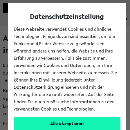
Datenschutzeinstellung
eKVV
Diese Webseite verwendet Cookies und ähnliche
Alle veröffentlichten Semester
Technologien. Einige davon sind essentiell, um die
Funktionalität der Website zu gewährleisten,
im eKVV
während andere uns helfen, die Website und Ihre
Erfahrung zu verbessern. Falls Sie zustimmen,
verwenden wir Cookies und Daten auch, um Ihre
Klicken Sie auf das Semester, welches Sie für Ihre Sitzung
Interaktionen mit unserer Webseite zu messen. Sie
auswählen möchten. Bitte beachten Sie auch die weiteren
können Ihre Einwilligung jederzeit unter
Termine im
Kalender der Lehrplanung
Datenschutzerklärung
einsehen und mit der
Kalenderintegration
Wirkung für die Zukunft widerrufen. Auf der Seite
Verwenden Sie die folgende Adresse, um mit einer
finden Sie auch zusätzliche Informationen zu den
kompatiblen Kalenderanwendung auf die Vorlesungszeiten
verwendeten Cookies und Technologien.
zuzugreifen (nähere Informationen
finden Sie hier
):
Alle akzeptieren
https://ekvv.uni-bielefeld.de/ws/calendar?vz