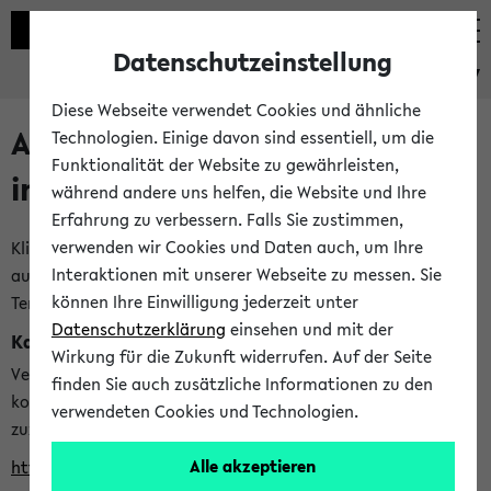
Datenschutzeinstellung
eKVV
Diese Webseite verwendet Cookies und ähnliche
Alle veröffentlichten Semester
Technologien. Einige davon sind essentiell, um die
Funktionalität der Website zu gewährleisten,
im eKVV
während andere uns helfen, die Website und Ihre
Erfahrung zu verbessern. Falls Sie zustimmen,
verwenden wir Cookies und Daten auch, um Ihre
Klicken Sie auf das Semester, welches Sie für Ihre Sitzung
Interaktionen mit unserer Webseite zu messen. Sie
auswählen möchten. Bitte beachten Sie auch die weiteren
können Ihre Einwilligung jederzeit unter
Termine im
Kalender der Lehrplanung
Datenschutzerklärung
einsehen und mit der
Kalenderintegration
Wirkung für die Zukunft widerrufen. Auf der Seite
Verwenden Sie die folgende Adresse, um mit einer
finden Sie auch zusätzliche Informationen zu den
kompatiblen Kalenderanwendung auf die Vorlesungszeiten
verwendeten Cookies und Technologien.
zuzugreifen (nähere Informationen
finden Sie hier
):
Alle akzeptieren
https://ekvv.uni-bielefeld.de/ws/calendar?vz