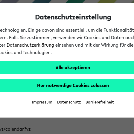
Datenschutzeinstellung
chnologien. Einige davon sind essentiell, um die Funktionalit
sern. Falls Sie zustimmen, verwenden wir Cookies und Daten auc
nter
Datenschutzerklärung
einsehen und mit der Wirkung für die 
ookies und Technologien.
Studium
Lehre
International
Alle akzeptieren
ntlichten Semester im eKVV
Nur notwendige Cookies zulassen
, welches Sie für Ihre Sitzung auswählen möchten. Bitte beachte
Impressum
Datenschutz
Barrierefreiheit
Adresse, um mit einer kompatiblen Kalenderanwendung auf die 
/ws/calendar?vz