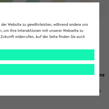
eKVV
ät der Website zu gewährleisten, während andere uns
h, um Ihre Interaktionen mit unserer Webseite zu
Zukunft widerrufen. Auf der Seite finden Sie auch
Meine Uni
EN
ANMELDEN
n Sie auch die weiteren Termine im
Kalender der Lehrplanung
Vorlesungszeiten zuzugreifen (nähere Informationen
finden