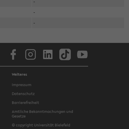
-
-
-
Facebook
Instagram
LinkedIn
TikTok
Youtube
Weiteres
Impressum
Datenschutz
Barrierefreiheit
Amtliche Bekanntmachungen und
Gesetze
© copyright Universität Bielefeld