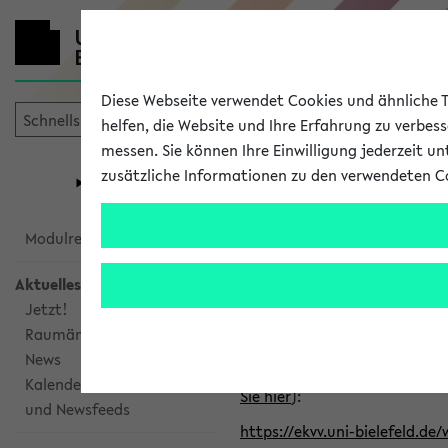
Diese Webseite verwendet Cookies und ähnliche Te
helfen, die Website und Ihre Erfahrung zu verbes
messen. Sie können Ihre Einwilligung jederzeit u
mein
Start
eKVV
zusätzliche Informationen zu den verwendeten C
Universität
Forschung
Studiengangsauswahl
Alle veröffe
Modulrecherche
Aktuelles
Klicken Sie auf das Semester
Jetzt!
Raumänderungen
Kalenderintegration
News
Verwenden Sie die folgende 
Kalenderintegration
Sie hier
):
und Newsfeeds
https://ekvv.uni-bielefeld.de