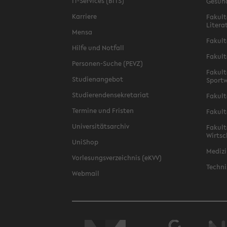
IT-Services (BITS)
Gesun
Karriere
Fakult
Litera
Mensa
Fakult
Hilfe und Notfall
Fakult
Personen-Suche (PEVZ)
Fakult
Studienangebot
Sportw
Studierendensekretariat
Fakult
Termine und Fristen
Fakult
Universitätsarchiv
Fakult
Wirtsc
UniShop
Medizi
Vorlesungsverzeichnis (eKVV)
Techni
Webmail