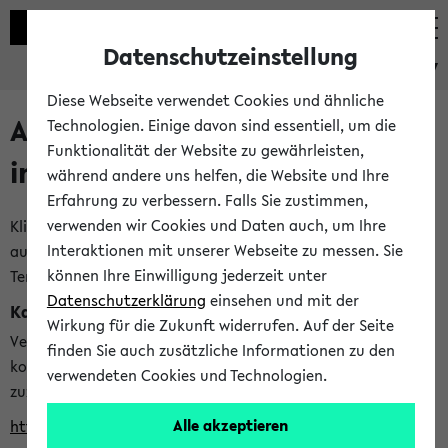
Datenschutzeinstellung
eKVV
Diese Webseite verwendet Cookies und ähnliche
Alle veröffentlichten Semester
Technologien. Einige davon sind essentiell, um die
Funktionalität der Website zu gewährleisten,
im eKVV
während andere uns helfen, die Website und Ihre
Erfahrung zu verbessern. Falls Sie zustimmen,
verwenden wir Cookies und Daten auch, um Ihre
Klicken Sie auf das Semester, welches Sie für Ihre Sitzung
Interaktionen mit unserer Webseite zu messen. Sie
auswählen möchten. Bitte beachten Sie auch die weiteren
können Ihre Einwilligung jederzeit unter
Termine im
Kalender der Lehrplanung
Datenschutzerklärung
einsehen und mit der
Kalenderintegration
Wirkung für die Zukunft widerrufen. Auf der Seite
Verwenden Sie die folgende Adresse, um mit einer
finden Sie auch zusätzliche Informationen zu den
kompatiblen Kalenderanwendung auf die Vorlesungszeiten
verwendeten Cookies und Technologien.
zuzugreifen (nähere Informationen
finden Sie hier
):
Alle akzeptieren
https://ekvv.uni-bielefeld.de/ws/calendar?vz