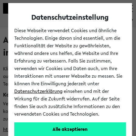
Datenschutzeinstellung
eKVV
Diese Webseite verwendet Cookies und ähnliche
Alle veröffentlichten Semester
Technologien. Einige davon sind essentiell, um die
Funktionalität der Website zu gewährleisten,
im eKVV
während andere uns helfen, die Website und Ihre
Erfahrung zu verbessern. Falls Sie zustimmen,
verwenden wir Cookies und Daten auch, um Ihre
Klicken Sie auf das Semester, welches Sie für Ihre Sitzung
Interaktionen mit unserer Webseite zu messen. Sie
auswählen möchten. Bitte beachten Sie auch die weiteren
können Ihre Einwilligung jederzeit unter
Termine im
Kalender der Lehrplanung
Datenschutzerklärung
einsehen und mit der
Kalenderintegration
Wirkung für die Zukunft widerrufen. Auf der Seite
Verwenden Sie die folgende Adresse, um mit einer
finden Sie auch zusätzliche Informationen zu den
kompatiblen Kalenderanwendung auf die Vorlesungszeiten
verwendeten Cookies und Technologien.
zuzugreifen (nähere Informationen
finden Sie hier
):
Alle akzeptieren
https://ekvv.uni-bielefeld.de/ws/calendar?vz