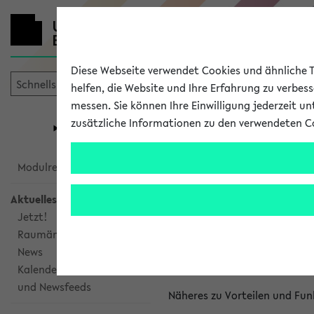
Diese Webseite verwendet Cookies und ähnliche Te
helfen, die Website und Ihre Erfahrung zu verbes
messen. Sie können Ihre Einwilligung jederzeit u
mein
Start
eKVV
zusätzliche Informationen zu den verwendeten C
Universität
Forschung
Studiengangsauswahl
Kalenderinte
Modulrecherche
Aktuelles
Kalenderintegrat
Jetzt!
Raumänderungen
Das eKVV bietet Ihnen die Mö
News
gemeinsamen Überblick über 
Kalenderintegration
und Newsfeeds
Näheres zu Vorteilen und Fun