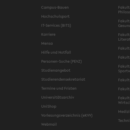
Campus-Bauen
Fakult
Philos
Hochschulsport
Fakult
IT-Services (BITS)
Gesun
Karriere
Fakult
Litera
Mensa
Fakult
Hilfe und Notfall
Fakult
Personen-Suche (PEVZ)
Fakult
Studienangebot
Sportw
Studierendensekretariat
Fakult
Termine und Fristen
Fakult
Universitätsarchiv
Fakult
Wirtsc
UniShop
Medizi
Vorlesungsverzeichnis (eKVV)
Techni
Webmail