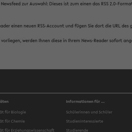
 Newsfeed zur Auswahl: Dieses ist zum einen das RSS 2.0-Form
Reader einen neuen RSS-Account und fügen Sie dort die URL des
vorliegen, werden Ihnen diese in Ihrem News-Reader sofort ang
täten
Informationen für ...
ät für Biologie
Schülerinnen und Schüler
ät für Chemie
Studieninteressierte
ät für Erziehungswissenschaft
Studierende