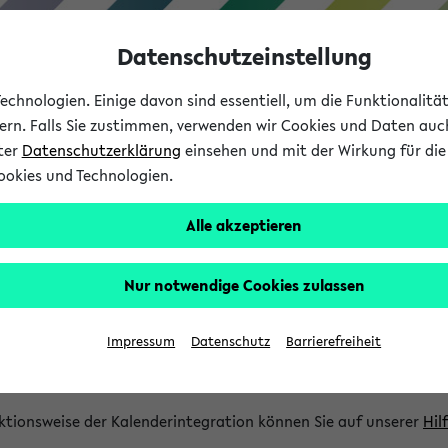
Datenschutzeinstellung
chnologien. Einige davon sind essentiell, um die Funktionalit
sern. Falls Sie zustimmen, verwenden wir Cookies und Daten auc
nter
Datenschutzerklärung
einsehen und mit der Wirkung für die 
ookies und Technologien.
Studium
Lehre
International
Alle akzeptieren
gration und Newsfeeds
Nur notwendige Cookies zulassen
ion
Impressum
Datenschutz
Barrierefreiheit
glichkeit, Veranstaltungstermine in eine Vielzahl von Kalende
Ihre privaten und studienbezogenen Termine erhalten.
ktionsweise der Kalenderintegration können Sie auf unserer
Hil