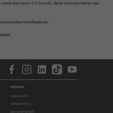
at sowie das Atom 0.3-Format. Beide Formate bieten den
 gewünschten Newsfeeds ein.
ezeigt.
Facebook
Instagram
LinkedIn
TikTok
Youtube
Weiteres
Impressum
Datenschutz
Barrierefreiheit