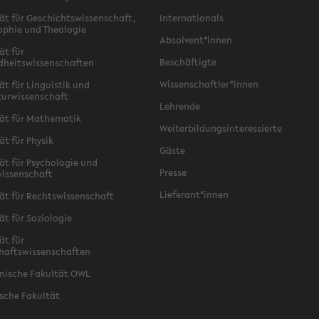
ät für Geschichtswissenschaft,
Internationals
ophie und Theologie
Absolvent*innen
ät für
Beschäftigte
dheitswissenschaften
Wissenschaftler*innen
ät für Linguistik und
turwissenschaft
Lehrende
ät für Mathematik
Weiterbildungsinteressierte
ät für Physik
Gäste
ät für Psychologie und
Presse
issenschaft
Lieferant*innen
ät für Rechtswissenschaft
ät für Soziologie
ät für
haftswissenschaften
nische Fakultät OWL
sche Fakultät