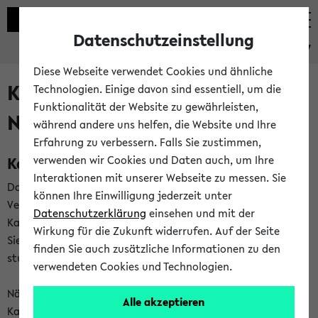
Datenschutzeinstellung
eKVV
Diese Webseite verwendet Cookies und ähnliche
Kalenderintegration und
Technologien. Einige davon sind essentiell, um die
Funktionalität der Website zu gewährleisten,
Newsfeeds
während andere uns helfen, die Website und Ihre
Erfahrung zu verbessern. Falls Sie zustimmen,
Kalenderintegration
verwenden wir Cookies und Daten auch, um Ihre
Interaktionen mit unserer Webseite zu messen. Sie
Das eKVV bietet Ihnen die Möglichkeit,
können Ihre Einwilligung jederzeit unter
Veranstaltungstermine in eine Vielzahl von
Datenschutzerklärung
einsehen und mit der
Kalenderanwendungen einzubinden. Auf diese Weise können
Wirkung für die Zukunft widerrufen. Auf der Seite
Sie einen gemeinsamen Überblick über Ihre privaten und
finden Sie auch zusätzliche Informationen zu den
studienbezogenen Termine erhalten.
verwendeten Cookies und Technologien.
Näheres zu Vorteilen und Funktionsweise der
Alle akzeptieren
Kalenderintegration können Sie auf unserer
Hilfeseite
lesen.