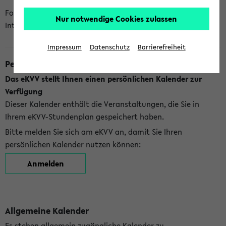
Folgende Kalender bietet Ihnen das eKVV derzeit zur
Nur notwendige Cookies zulassen
Integration an:
Impressum
Datenschutz
Barrierefreiheit
Persönlicher Kalender
Das eKVV stellt Ihnen einen persönlichen Kalender zur
Verfügung
Dieser Kalender enthält die Veranstaltungen, die Sie in
Ihrem eKVV-Stundenplan gespeichert haben.
Bitte melden Sie sich am eKVV an, damit Sie Ihren
persönlichen Kalender nutzen können:
Anmelden
Allgemeine Kalender
Es stehen allgemein zugängliche Kalender zu