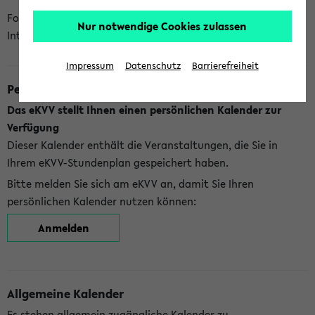
Folgende Kalender bietet Ihnen das eKVV derzeit zur
Nur notwendige Cookies zulassen
Integration an:
Impressum
Datenschutz
Barrierefreiheit
Persönlicher Kalender
Das eKVV stellt Ihnen einen persönlichen Kalender zur
Verfügung
Dieser Kalender enthält die Veranstaltungen, die Sie in
Ihrem eKVV-Stundenplan gespeichert haben.
Bitte melden Sie sich am eKVV an, damit Sie Ihren
persönlichen Kalender nutzen können:
Anmelden
Allgemeine Kalender
Es stehen allgemein zugängliche Kalender zu