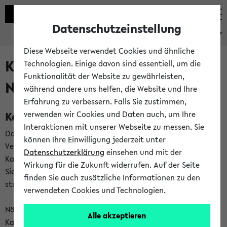
Datenschutzeinstellung
eKVV
Diese Webseite verwendet Cookies und ähnliche
Kalenderintegration und
Technologien. Einige davon sind essentiell, um die
Funktionalität der Website zu gewährleisten,
Newsfeeds
während andere uns helfen, die Website und Ihre
Erfahrung zu verbessern. Falls Sie zustimmen,
Kalenderintegration
verwenden wir Cookies und Daten auch, um Ihre
Interaktionen mit unserer Webseite zu messen. Sie
Das eKVV bietet Ihnen die Möglichkeit,
können Ihre Einwilligung jederzeit unter
Veranstaltungstermine in eine Vielzahl von
Datenschutzerklärung
einsehen und mit der
Kalenderanwendungen einzubinden. Auf diese Weise können
Wirkung für die Zukunft widerrufen. Auf der Seite
Sie einen gemeinsamen Überblick über Ihre privaten und
finden Sie auch zusätzliche Informationen zu den
studienbezogenen Termine erhalten.
verwendeten Cookies und Technologien.
Näheres zu Vorteilen und Funktionsweise der
Alle akzeptieren
Kalenderintegration können Sie auf unserer
Hilfeseite
lesen.