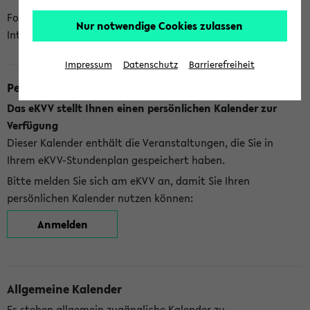
Folgende Kalender bietet Ihnen das eKVV derzeit zur
Nur notwendige Cookies zulassen
Integration an:
Impressum
Datenschutz
Barrierefreiheit
Persönlicher Kalender
Das eKVV stellt Ihnen einen persönlichen Kalender zur
Verfügung
Dieser Kalender enthält die Veranstaltungen, die Sie in
Ihrem eKVV-Stundenplan gespeichert haben.
Bitte melden Sie sich am eKVV an, damit Sie Ihren
persönlichen Kalender nutzen können:
Anmelden
Allgemeine Kalender
Es stehen allgemein zugängliche Kalender zu