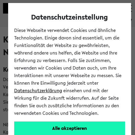
Datenschutzeinstellung
eKVV
Diese Webseite verwendet Cookies und ähnliche
Kalenderintegration und
Technologien. Einige davon sind essentiell, um die
Funktionalität der Website zu gewährleisten,
Newsfeeds
während andere uns helfen, die Website und Ihre
Erfahrung zu verbessern. Falls Sie zustimmen,
Kalenderintegration
verwenden wir Cookies und Daten auch, um Ihre
Interaktionen mit unserer Webseite zu messen. Sie
Das eKVV bietet Ihnen die Möglichkeit,
können Ihre Einwilligung jederzeit unter
Veranstaltungstermine in eine Vielzahl von
Datenschutzerklärung
einsehen und mit der
Kalenderanwendungen einzubinden. Auf diese Weise können
Wirkung für die Zukunft widerrufen. Auf der Seite
Sie einen gemeinsamen Überblick über Ihre privaten und
finden Sie auch zusätzliche Informationen zu den
studienbezogenen Termine erhalten.
verwendeten Cookies und Technologien.
Näheres zu Vorteilen und Funktionsweise der
Alle akzeptieren
Kalenderintegration können Sie auf unserer
Hilfeseite
lesen.