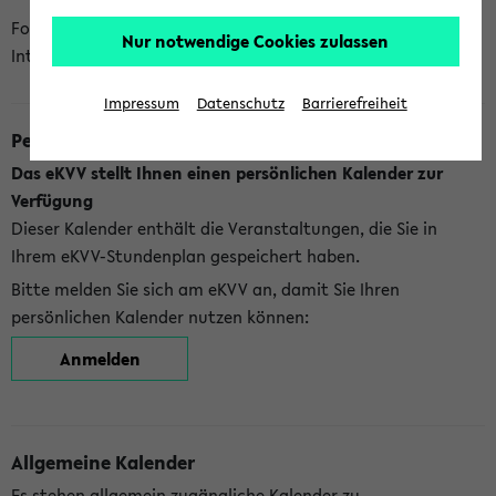
Folgende Kalender bietet Ihnen das eKVV derzeit zur
Nur notwendige Cookies zulassen
Integration an:
Impressum
Datenschutz
Barrierefreiheit
Persönlicher Kalender
Das eKVV stellt Ihnen einen persönlichen Kalender zur
Verfügung
Dieser Kalender enthält die Veranstaltungen, die Sie in
Ihrem eKVV-Stundenplan gespeichert haben.
Bitte melden Sie sich am eKVV an, damit Sie Ihren
persönlichen Kalender nutzen können:
Anmelden
Allgemeine Kalender
Es stehen allgemein zugängliche Kalender zu