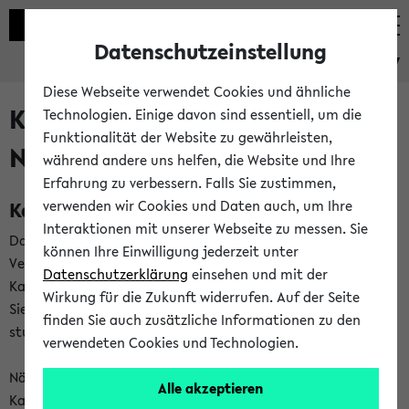
Datenschutzeinstellung
eKVV
Diese Webseite verwendet Cookies und ähnliche
Kalenderintegration und
Technologien. Einige davon sind essentiell, um die
Funktionalität der Website zu gewährleisten,
Newsfeeds
während andere uns helfen, die Website und Ihre
Erfahrung zu verbessern. Falls Sie zustimmen,
Kalenderintegration
verwenden wir Cookies und Daten auch, um Ihre
Interaktionen mit unserer Webseite zu messen. Sie
Das eKVV bietet Ihnen die Möglichkeit,
können Ihre Einwilligung jederzeit unter
Veranstaltungstermine in eine Vielzahl von
Datenschutzerklärung
einsehen und mit der
Kalenderanwendungen einzubinden. Auf diese Weise können
Wirkung für die Zukunft widerrufen. Auf der Seite
Sie einen gemeinsamen Überblick über Ihre privaten und
finden Sie auch zusätzliche Informationen zu den
studienbezogenen Termine erhalten.
verwendeten Cookies und Technologien.
Näheres zu Vorteilen und Funktionsweise der
Alle akzeptieren
Kalenderintegration können Sie auf unserer
Hilfeseite
lesen.