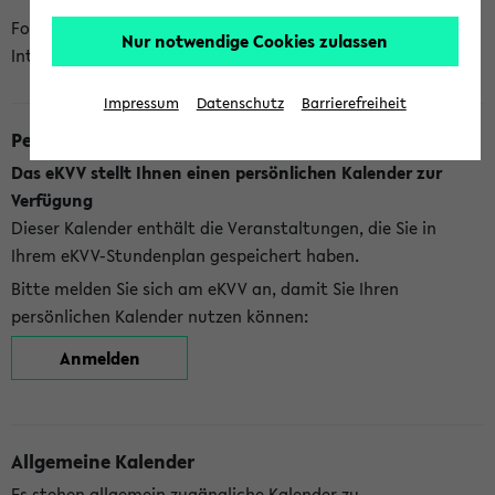
Folgende Kalender bietet Ihnen das eKVV derzeit zur
Nur notwendige Cookies zulassen
Integration an:
Impressum
Datenschutz
Barrierefreiheit
Persönlicher Kalender
Das eKVV stellt Ihnen einen persönlichen Kalender zur
Verfügung
Dieser Kalender enthält die Veranstaltungen, die Sie in
Ihrem eKVV-Stundenplan gespeichert haben.
Bitte melden Sie sich am eKVV an, damit Sie Ihren
persönlichen Kalender nutzen können:
Anmelden
Allgemeine Kalender
Es stehen allgemein zugängliche Kalender zu