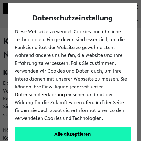
Datenschutzeinstellung
eKVV
Diese Webseite verwendet Cookies und ähnliche
Kalenderintegration und
Technologien. Einige davon sind essentiell, um die
Funktionalität der Website zu gewährleisten,
Newsfeeds
während andere uns helfen, die Website und Ihre
Erfahrung zu verbessern. Falls Sie zustimmen,
Kalenderintegration
verwenden wir Cookies und Daten auch, um Ihre
Interaktionen mit unserer Webseite zu messen. Sie
Das eKVV bietet Ihnen die Möglichkeit,
können Ihre Einwilligung jederzeit unter
Veranstaltungstermine in eine Vielzahl von
Datenschutzerklärung
einsehen und mit der
Kalenderanwendungen einzubinden. Auf diese Weise können
Wirkung für die Zukunft widerrufen. Auf der Seite
Sie einen gemeinsamen Überblick über Ihre privaten und
finden Sie auch zusätzliche Informationen zu den
studienbezogenen Termine erhalten.
verwendeten Cookies und Technologien.
Näheres zu Vorteilen und Funktionsweise der
Alle akzeptieren
Kalenderintegration können Sie auf unserer
Hilfeseite
lesen.