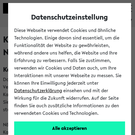
Datenschutzeinstellung
eKVV
Diese Webseite verwendet Cookies und ähnliche
Kalenderintegration und
Technologien. Einige davon sind essentiell, um die
Funktionalität der Website zu gewährleisten,
Newsfeeds
während andere uns helfen, die Website und Ihre
Erfahrung zu verbessern. Falls Sie zustimmen,
Kalenderintegration
verwenden wir Cookies und Daten auch, um Ihre
Interaktionen mit unserer Webseite zu messen. Sie
Das eKVV bietet Ihnen die Möglichkeit,
können Ihre Einwilligung jederzeit unter
Veranstaltungstermine in eine Vielzahl von
Datenschutzerklärung
einsehen und mit der
Kalenderanwendungen einzubinden. Auf diese Weise können
Wirkung für die Zukunft widerrufen. Auf der Seite
Sie einen gemeinsamen Überblick über Ihre privaten und
finden Sie auch zusätzliche Informationen zu den
studienbezogenen Termine erhalten.
verwendeten Cookies und Technologien.
Näheres zu Vorteilen und Funktionsweise der
Alle akzeptieren
Kalenderintegration können Sie auf unserer
Hilfeseite
lesen.