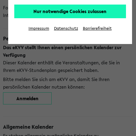
Folgende Kalender bietet Ihnen das eKVV derzeit zur
Nur notwendige Cookies zulassen
Integration an:
Impressum
Datenschutz
Barrierefreiheit
Persönlicher Kalender
Das eKVV stellt Ihnen einen persönlichen Kalender zur
Verfügung
Dieser Kalender enthält die Veranstaltungen, die Sie in
Ihrem eKVV-Stundenplan gespeichert haben.
Bitte melden Sie sich am eKVV an, damit Sie Ihren
persönlichen Kalender nutzen können:
Anmelden
Allgemeine Kalender
Es stehen allgemein zugängliche Kalender zu