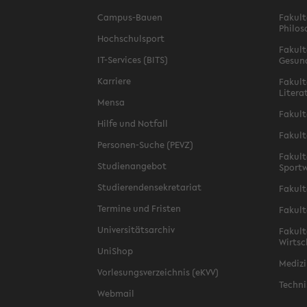
Campus-Bauen
Fakult
Philos
Hochschulsport
Fakult
IT-Services (BITS)
Gesun
Karriere
Fakult
Litera
Mensa
Fakult
Hilfe und Notfall
Fakult
Personen-Suche (PEVZ)
Fakult
Studienangebot
Sportw
Studierendensekretariat
Fakult
Termine und Fristen
Fakult
Universitätsarchiv
Fakult
Wirtsc
UniShop
Medizi
Vorlesungsverzeichnis (eKVV)
Techni
Webmail