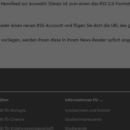
 Newsfeed zur Auswahl: Dieses ist zum einen das RSS 2.0-Form
Reader einen neuen RSS-Account und fügen Sie dort die URL des
vorliegen, werden Ihnen diese in Ihrem News-Reader sofort ang
täten
Informationen für ...
ät für Biologie
Schülerinnen und Schüler
ät für Chemie
Studieninteressierte
ät für Erziehungswissenschaft
Studierende