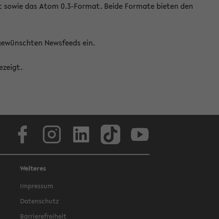
at sowie das Atom 0.3-Format. Beide Formate bieten den
 gewünschten Newsfeeds ein.
ezeigt.
Facebook
Instagram
LinkedIn
TikTok
Youtube
Weiteres
Impressum
Datenschutz
Barrierefreiheit