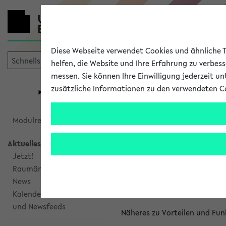
Diese Webseite verwendet Cookies und ähnliche Te
helfen, die Website und Ihre Erfahrung zu verbes
messen. Sie können Ihre Einwilligung jederzeit u
mein
Start
eKVV
zusätzliche Informationen zu den verwendeten C
Universität
Forschung
Studiengangsauswahl
Kalenderinte
Modulrecherche
Aktuelles
Kalenderintegrat
Jetzt!
Raumänderungen
Das eKVV bietet Ihnen die Mö
News
gemeinsamen Überblick über 
Kalenderintegration
und Newsfeeds
Näheres zu Vorteilen und Fun