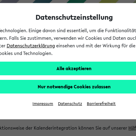
Datenschutzeinstellung
chnologien. Einige davon sind essentiell, um die Funktionalit
sern. Falls Sie zustimmen, verwenden wir Cookies und Daten auc
nter
Datenschutzerklärung
einsehen und mit der Wirkung für die 
ookies und Technologien.
Studium
Lehre
International
Alle akzeptieren
gration und Newsfeeds
Nur notwendige Cookies zulassen
ion
Impressum
Datenschutz
Barrierefreiheit
glichkeit, Veranstaltungstermine in eine Vielzahl von Kalende
Ihre privaten und studienbezogenen Termine erhalten.
ktionsweise der Kalenderintegration können Sie auf unserer
Hil