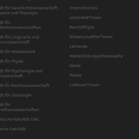
ät für Geschichtswissenschaft,
Internationals
ophie und Theologie
Absolvent*innen
ät für
Beschäftigte
dheitswissenschaften
Wissenschaftler*innen
ät für Linguistik und
turwissenschaft
Lehrende
ät für Mathematik
Weiterbildungsinteressierte
ät für Physik
Gäste
ät für Psychologie und
Presse
issenschaft
Lieferant*innen
ät für Rechtswissenschaft
ät für Soziologie
ät für
haftswissenschaften
nische Fakultät OWL
sche Fakultät