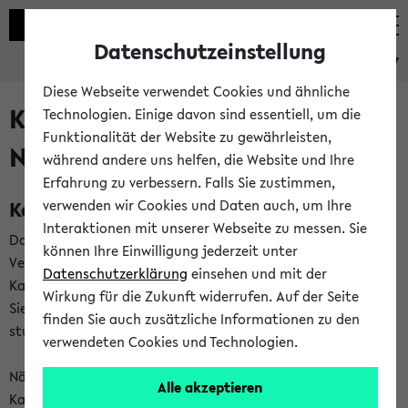
Datenschutzeinstellung
eKVV
Diese Webseite verwendet Cookies und ähnliche
Kalenderintegration und
Technologien. Einige davon sind essentiell, um die
Funktionalität der Website zu gewährleisten,
Newsfeeds
während andere uns helfen, die Website und Ihre
Erfahrung zu verbessern. Falls Sie zustimmen,
Kalenderintegration
verwenden wir Cookies und Daten auch, um Ihre
Interaktionen mit unserer Webseite zu messen. Sie
Das eKVV bietet Ihnen die Möglichkeit,
können Ihre Einwilligung jederzeit unter
Veranstaltungstermine in eine Vielzahl von
Datenschutzerklärung
einsehen und mit der
Kalenderanwendungen einzubinden. Auf diese Weise können
Wirkung für die Zukunft widerrufen. Auf der Seite
Sie einen gemeinsamen Überblick über Ihre privaten und
finden Sie auch zusätzliche Informationen zu den
studienbezogenen Termine erhalten.
verwendeten Cookies und Technologien.
Näheres zu Vorteilen und Funktionsweise der
Alle akzeptieren
Kalenderintegration können Sie auf unserer
Hilfeseite
lesen.