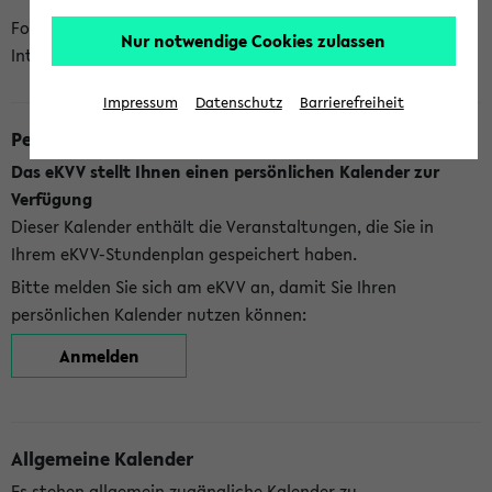
Folgende Kalender bietet Ihnen das eKVV derzeit zur
Nur notwendige Cookies zulassen
Integration an:
Impressum
Datenschutz
Barrierefreiheit
Persönlicher Kalender
Das eKVV stellt Ihnen einen persönlichen Kalender zur
Verfügung
Dieser Kalender enthält die Veranstaltungen, die Sie in
Ihrem eKVV-Stundenplan gespeichert haben.
Bitte melden Sie sich am eKVV an, damit Sie Ihren
persönlichen Kalender nutzen können:
Anmelden
Allgemeine Kalender
Es stehen allgemein zugängliche Kalender zu